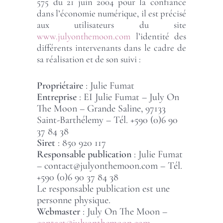
575 du 21 juin 2004 pour la confiance
dans l’économie numérique, il est précisé
aux utilisateurs du site
www.julyonthemoon.com
l’identité des
différents intervenants dans le cadre de
sa réalisation et de son suivi :
Propriétaire
: Julie Fumat
Entreprise
: EI Julie Fumat – July On
The Moon – Grande Saline, 97133
Saint-Barthélemy – Tél. +590 (0)6 90
37 84 38
Siret
: 850 920 117
Responsable publication
: Julie Fumat
– contact@julyonthemoon.com – Tél.
+590 (0)6 90 37 84 38
Le responsable publication est une
personne physique.
Webmaster
: July On The Moon –