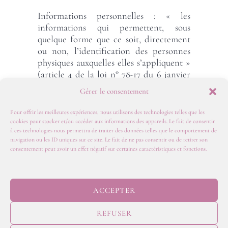
Informations personnelles : « les
informations qui permettent, sous
quelque forme que ce soit, directement
ou non, l’identification des personnes
physiques auxquelles elles s’appliquent »
(article 4 de la loi n° 78-17 du 6 janvier
1978).
Gérer le consentement
Pour offrir les meilleures expériences, nous utilisons des technologies telles que les
cookies pour stocker et/ou accéder aux informations des appareils. Le fait de consentir
à ces technologies nous permettra de traiter des données telles que le comportement de
navigation ou les ID uniques sur ce site. Le fait de ne pas consentir ou de retirer son
POLITIQUE DE
consentement peut avoir un effet négatif sur certaines caractéristiques et fonctions.
CONFIDENTIALITE
MENTIONS
LEGALES
CGV
POLITIQUE DE
ACCEPTER
COOKIES
TARIFS
REFUSER
© 2026
JULY ON THE MOON | Web