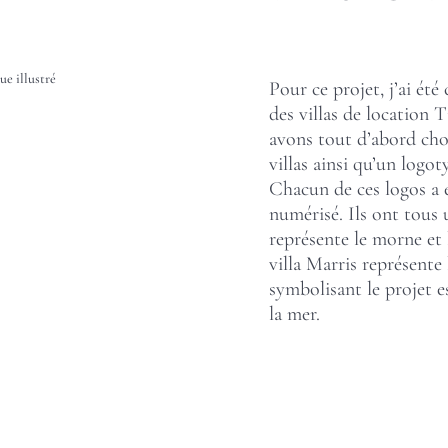
ue illustré
Pour ce projet, j’ai été 
des villas de location
avons tout d’abord choi
villas ainsi qu’un logo
Chacun de ces logos a ét
numérisé. Ils ont tous 
représente le morne et l
villa Marris représente 
symbolisant le projet es
la mer.