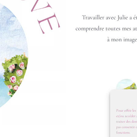
Travailler avec Julie a é
comprendre toutes mes at
à mon image g
Pour offrir les
et/ou accéder 
traiter des do
pas consentir 
fonctions.