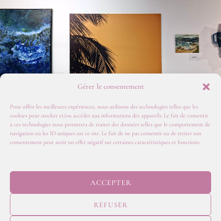
Gérer le consentement
Pour offrir les meilleures expériences, nous utilisons des technologies telles que les
cookies pour stocker et/ou accéder aux informations des appareils. Le fait de consentir
à ces technologies nous permettra de traiter des données telles que le comportement de
navigation ou les ID uniques sur ce site. Le fait de ne pas consentir ou de retirer son
POLITIQUE DE
consentement peut avoir un effet négatif sur certaines caractéristiques et fonctions.
CONFIDENTIALITE
MENTIONS
LEGALES
CGV
POLITIQUE DE
ACCEPTER
COOKIES
TARIFS
REFUSER
© 2026
JULY ON THE MOON | Web