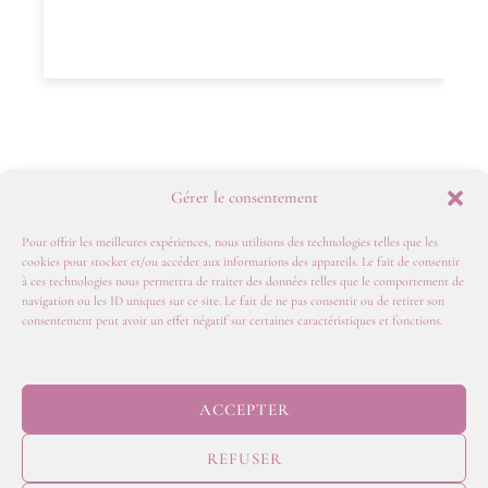
Gérer le consentement
Pour offrir les meilleures expériences, nous utilisons des technologies telles que les
cookies pour stocker et/ou accéder aux informations des appareils. Le fait de consentir
à ces technologies nous permettra de traiter des données telles que le comportement de
navigation ou les ID uniques sur ce site. Le fait de ne pas consentir ou de retirer son
POLITIQUE DE
consentement peut avoir un effet négatif sur certaines caractéristiques et fonctions.
CONFIDENTIALITE
MENTIONS
LEGALES
CGV
POLITIQUE DE
ACCEPTER
COOKIES
TARIFS
REFUSER
© 2026
JULY ON THE MOON | Web